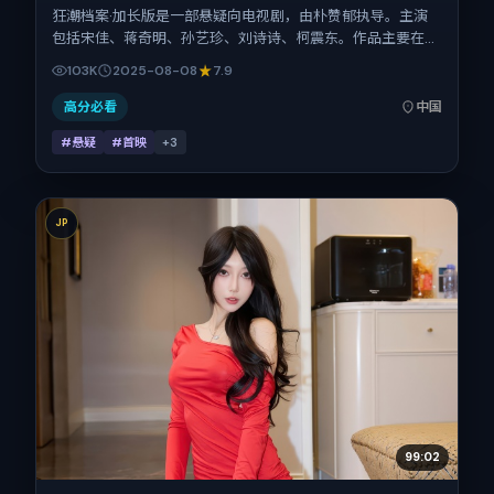
狂潮档案·加长版是一部悬疑向电视剧，由朴赞郁执导。主演
包括宋佳、蒋奇明、孙艺珍、刘诗诗、柯震东。作品主要在中
国大陆取景与发行，2025年暑期档与观众见面，首映日期
103K
2025-08-08
7.9
2025-08-08，正片时长159分钟。
高分必看
中国
#悬疑
#首映
+
3
JP
99:02