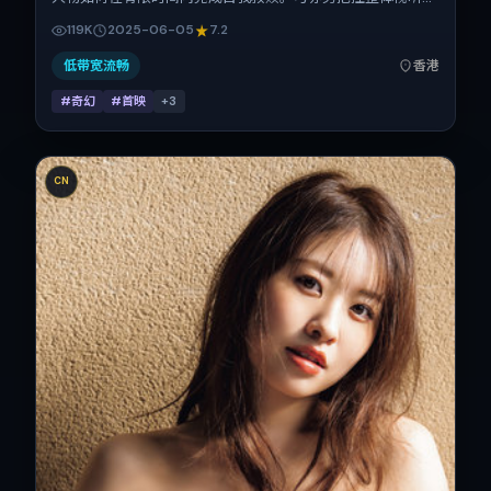
言，提莫西·查拉梅、弗洛伦斯·皮尤、安藤樱、小松菜奈的表
119K
2025-06-05
7.2
演层次丰富。影片定于 2025-06-05 起陆续登陆院线与网络
平台，暑期档公映，片长170分钟。
低带宽流畅
香港
#奇幻
#首映
+
3
CN