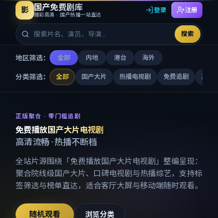
国产免费剧库
影
登录
注册
臻彩高清 · 国产热播一站直达
搜索
地区筛选：
全部
内地
港台
海外
分类筛选：
全部
国产大片
热播电视剧
免费追剧
高清
免费播放国产大片电视剧
-
国产
正版聚合 · 零门槛追剧
免费播放国产大片电视剧
高清流畅 · 热播不断档
全站片源围绕「
免费播放国产大片电视剧
」整编呈现：
聚合院线级国产大片、口碑电视剧与热播综艺，支持标
签筛选与榜单直达，适合客厅大屏与移动端随时观看。
随机观看
浏览分类