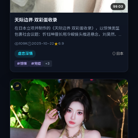
99:03
天际边界·双彩蛋收录
在日本立项并制作的《天际边界·双彩蛋收录》，以惊悚类型
包裹社会议题：忻钰坤擅长用冷峻镜头推进悬念，刘昊然、廖
凡、黄渤、刘诗诗、安妮·海瑟薇、王凯的对手戏为看点之
109K
2025-10-22
6.9
一。上映时间：2025-10-22；片长132分钟；适合关注现实
质感与类型片结构的观众。
虐恋深情
日本
#惊悚
#完结
+
3
JP