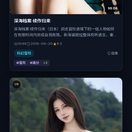
99:06
深海档案·续作归来
深海档案·续作归来（日本）讲述冒险语境下的一组人物如何
在有限时间内完成自我救赎。新海诚把控整体视听语言，秦
昊、赵丽颖、段奕宏、周冬雨、张子枫、瑛太的表演层次丰
104K
2019-06-20
8.3
富。影片定于 2019-06-20 起陆续登陆院线与网络平台，暑
期档公映，片长164分钟。
科幻冒险
日本
#冒险
#高分
+
3
CN