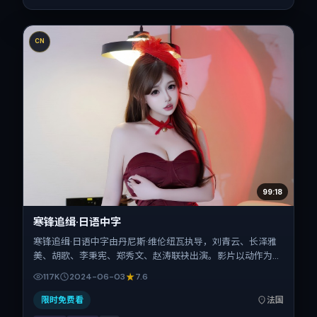
CN
99:18
寒锋追缉·日语中字
寒锋追缉·日语中字由丹尼斯·维伦纽瓦执导，刘青云、长泽雅
美、胡歌、李秉宪、郑秀文、赵涛联袂出演。影片以动作为叙
事引擎，将故事锚定在法国，借跨文化视角下的群像碰撞推进
117K
2024-06-03
7.6
人物抉择与反转。2024年6月3日于法国首映（暑期档），片
长173分钟，适合喜欢强情节与细腻表演的观众。
限时免费看
法国