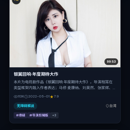
99:53
银翼回响·年度期待大作
本片为电视剧作品《银翼回响·年度期待大作》，导演程耳在
类型框架内融入作者表达；马修·麦康纳、刘昊然、张家辉、
王景春、汤唯、沈腾在片中承担多重关系线。故事类型为悬
113K
2022-05-01
7.9
疑，主拍摄地与出品背景为中国台湾。上映时间 2022年5月1
日（公映登记日 2022-05-01），全片129分钟，节奏张弛有
无障碍解说
台湾
度。
#悬疑
#导演剪辑版
+
3