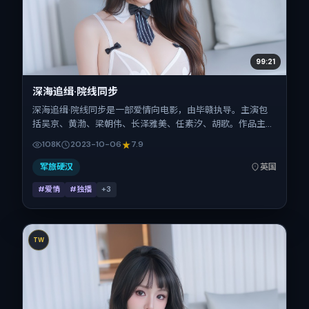
99:21
深海追缉·院线同步
深海追缉·院线同步是一部爱情向电影，由毕赣执导。主演包
括吴京、黄渤、梁朝伟、长泽雅美、任素汐、胡歌。作品主要
在英国取景与发行，2023年国庆档前后与观众见面，首映日
108K
2023-10-06
7.9
期 2023-10-06，正片时长111分钟。
军旅硬汉
英国
#爱情
#独播
+
3
TW