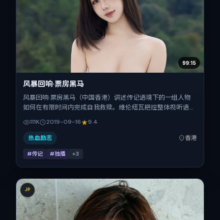
99:15
风暴回响·票房黑马
风暴回响·票房黑马（中国香港）讲述传记语境下的一组人物
如何在有限时间内完成自我救赎。维伦纽瓦把控整体视听语
言，谭卓、王景春、咏梅、郑秀文的表演层次丰富。影片定于
111K
2019-09-16
9.4
2019-09-16 起陆续登陆院线与网络平台，国庆档前后公映，
片长138分钟。
热血励志
香港
#传记
#独播
+
3
JP