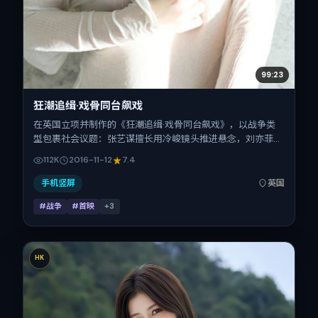
99:23
狂潮追缉·戏骨同台飙戏
在英国立项并制作的《狂潮追缉·戏骨同台飙戏》，以战争类
型包裹社会议题：张艺谋擅长用冷峻镜头推进悬念，刘亦菲、
杨紫、孙艺珍、松坂桃李、河正宇的对手戏为看点之一。上映
112K
2016-11-12
7.4
时间：2016-11-12；片长129分钟；适合关注现实质感与类型
片结构的观众。
手机竖屏
英国
#战争
#首映
+
3
HK