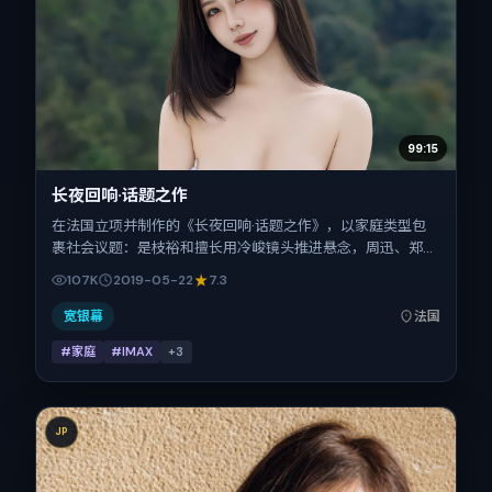
99:15
长夜回响·话题之作
在法国立项并制作的《长夜回响·话题之作》，以家庭类型包
裹社会议题：是枝裕和擅长用冷峻镜头推进悬念，周迅、郑秀
文、热依扎、小松菜奈、蒋奇明、刘昊然的对手戏为看点之
107K
2019-05-22
7.3
一。上映时间：2019-05-22；片长137分钟；适合关注现实
质感与类型片结构的观众。
宽银幕
法国
#家庭
#IMAX
+
3
JP