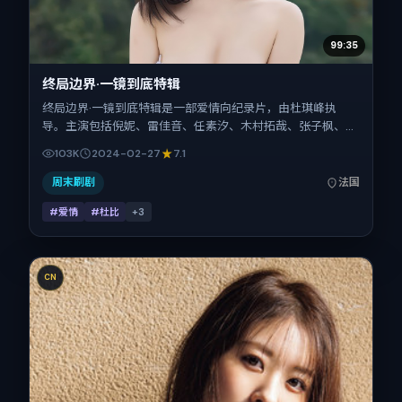
99:35
终局边界·一镜到底特辑
终局边界·一镜到底特辑是一部爱情向纪录片，由杜琪峰执
导。主演包括倪妮、雷佳音、任素汐、木村拓哉、张子枫、朱
一龙。作品主要在法国取景与发行，2024年春节档前后与观
103K
2024-02-27
7.1
众见面，首映日期 2024-02-27，正片时长172分钟。
周末刷剧
法国
#爱情
#杜比
+
3
CN