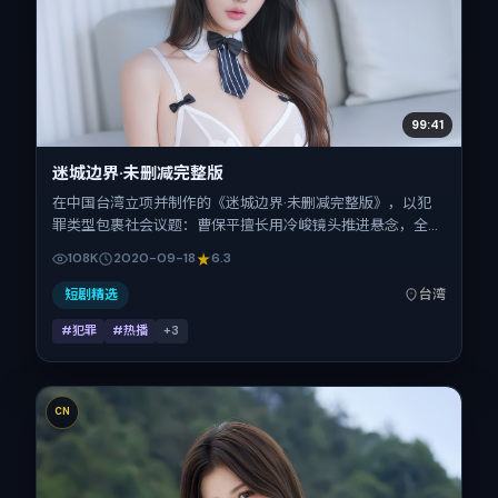
99:41
迷城边界·未删减完整版
在中国台湾立项并制作的《迷城边界·未删减完整版》，以犯
罪类型包裹社会议题：曹保平擅长用冷峻镜头推进悬念，全智
贤、安藤樱、谭卓、秦昊、提莫西·查拉梅的对手戏为看点之
108K
2020-09-18
6.3
一。上映时间：2020-09-18；片长119分钟；适合关注现实质
感与类型片结构的观众。
短剧精选
台湾
#犯罪
#热播
+
3
CN