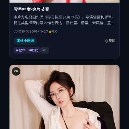
零号档案·爽片节奏
本片为电视剧作品《零号档案·爽片节奏》，导演雷德利·斯科
特在类型框架内融入作者表达；雷佳音、杨幂、安藤樱、童
瑶、秦昊、任素汐在片中承担多重关系线。故事类型为犯罪，
103K
2016-11-27
8.0
主拍摄地与出品背景为英国。上映时间 2016年11月27日（公
映登记日 2016-11-27），全片132分钟，节奏张弛有度。
番外小剧场
英国
#犯罪
#杜比
+
3
CN