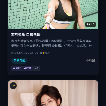
99:40
雾岛追缉·口碑热播
本片为动漫作品《雾岛追缉·口碑热播》，导演许鞍华在类型
框架内融入作者表达；提莫西·查拉梅、任素汐、金城武、桂
纶镁在片中承担多重关系线。故事类型为冒险，主拍摄地与出
95.5K
2023-08-11
6.4
品背景为韩国。上映时间 2023年8月11日（公映登记日 2023-
08-11），全片101分钟，节奏张弛有度。
亲子动画
韩国
#冒险
#院线
+
3
CN