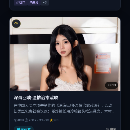
#动作
#高分
+
3
CN
99:10
深海回响·温情治愈献映
在中国大陆立项并制作的《深海回响·温情治愈献映》，以奇
幻类型包裹社会议题：娄烨擅长用冷峻镜头推进悬念，木村拓
哉、松坂桃李、秦昊、齐溪、张译、王景春的对手戏为看点之
115K
2017-02-23
9.3
一。上映时间：2017-02-23；片长139分钟；适合关注现实
质感与类型片结构的观众。
幕后花絮
中国