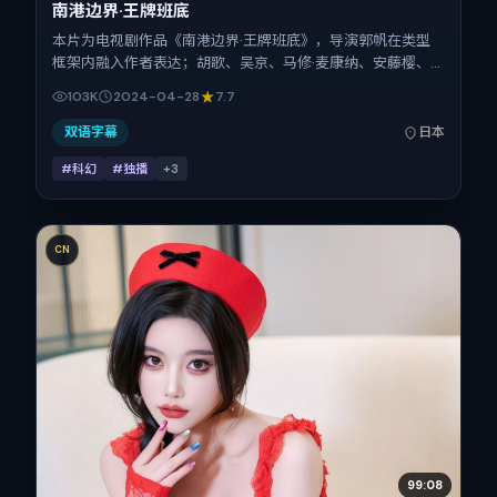
南港边界·王牌班底
本片为电视剧作品《南港边界·王牌班底》，导演郭帆在类型
框架内融入作者表达；胡歌、吴京、马修·麦康纳、安藤樱、
全智贤在片中承担多重关系线。故事类型为科幻，主拍摄地与
103K
2024-04-28
7.7
出品背景为日本。上映时间 2024年4月28日（公映登记日
2024-04-28），全片158分钟，节奏张弛有度。
双语字幕
日本
#科幻
#独播
+
3
CN
99:08