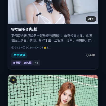
99:41
零号回响·剧场版
零号回响·剧场版是一部悬疑向纪录片，由奉俊昊执导。主演
包括王景春、黄渤、易烊千玺、全智贤、谭卓、梁朝伟。作品
主要在英国取景与发行，2024年国庆档前后与观众见面，首
98.9K
2024-10-08
8.7
映日期 2024-10-08，正片时长113分钟。
数字修复
英国
#悬疑
#热播
+
3
KR