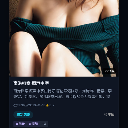
99:46
南港档案·原声中字
南港档案·原声中字由昆汀·塔伦蒂诺执导，刘诗诗、杨幂、李
秉宪、刘昊然、廖凡联袂出演。影片以战争为叙事引擎，将故
事锚定在中国大陆，借当代中国的现实肌理推进人物抉择与反
117K
2016-11-18
8.7
转。2016年11月18日于中国大陆首映（贺岁档前后），片长
172分钟，适合喜欢强情节与细腻表演的观众。
甜宠恋爱
中国
#战争
#完结
+
3