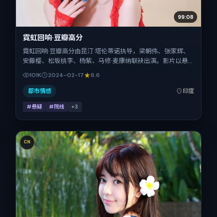
99:08
霓虹回响·豆瓣高分
霓虹回响·豆瓣高分由昆汀·塔伦蒂诺执导，梁朝伟、张家辉、
安藤樱、松坂桃李、杨紫、马修·麦康纳联袂出演。影片以悬
疑为叙事引擎，将故事锚定在印度，借当代中国的现实肌理推
101K
2024-02-17
6.6
进人物抉择与反转。2024年2月17日于印度首映（春节档前
后），片长144分钟，适合喜欢强情节与细腻表演的观众。
都市情感
印度
#悬疑
#院线
+
3
CN