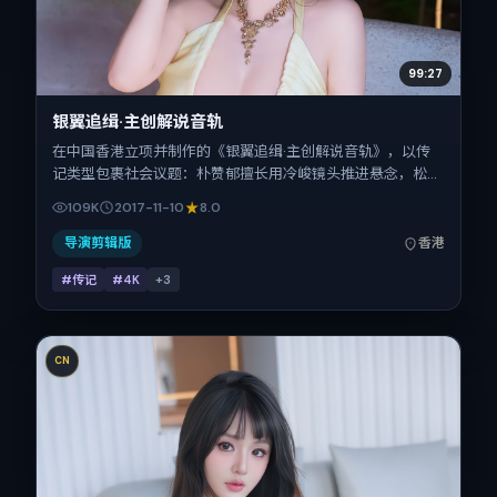
99:27
银翼追缉·主创解说音轨
在中国香港立项并制作的《银翼追缉·主创解说音轨》，以传
记类型包裹社会议题：朴赞郁擅长用冷峻镜头推进悬念，松坂
桃李、吴京、蒋奇明、菅田将晖、全智贤、瑛太的对手戏为看
109K
2017-11-10
8.0
点之一。上映时间：2017-11-10；片长168分钟；适合关注现
实质感与类型片结构的观众。
导演剪辑版
香港
#传记
#4K
+
3
CN