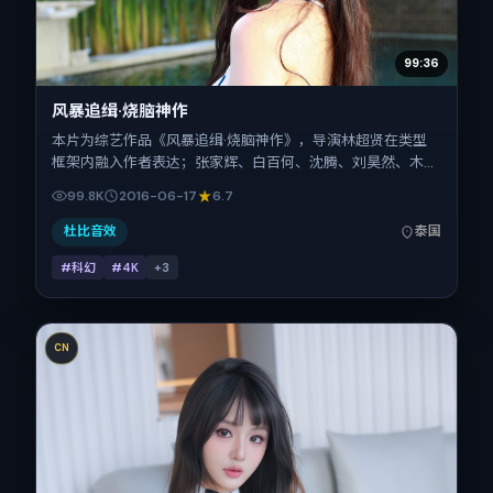
99:36
风暴追缉·烧脑神作
本片为综艺作品《风暴追缉·烧脑神作》，导演林超贤在类型
框架内融入作者表达；张家辉、白百何、沈腾、刘昊然、木村
拓哉在片中承担多重关系线。故事类型为科幻，主拍摄地与出
99.8K
2016-06-17
6.7
品背景为泰国。上映时间 2016年6月17日（公映登记日 2016-
06-17），全片116分钟，节奏张弛有度。
杜比音效
泰国
#科幻
#4K
+
3
CN