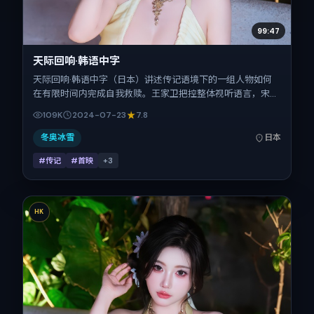
99:47
天际回响·韩语中字
天际回响·韩语中字（日本）讲述传记语境下的一组人物如何
在有限时间内完成自我救赎。王家卫把控整体视听语言，宋
佳、汤姆·哈迪、桂纶镁、周冬雨的表演层次丰富。影片定于
109K
2024-07-23
7.8
2024-07-23 起陆续登陆院线与网络平台，暑期档公映，片
长149分钟。
冬奥冰雪
日本
#传记
#首映
+
3
HK