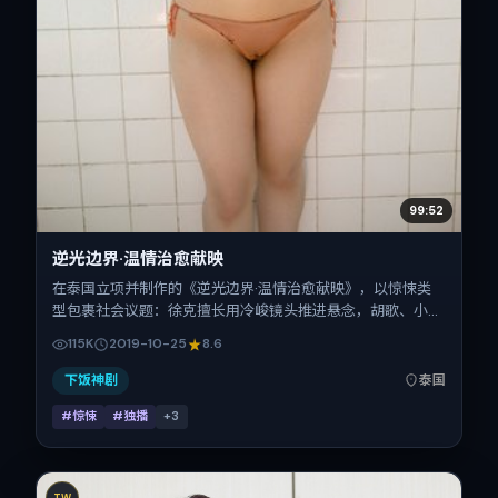
99:52
逆光边界·温情治愈献映
在泰国立项并制作的《逆光边界·温情治愈献映》，以惊悚类
型包裹社会议题：徐克擅长用冷峻镜头推进悬念，胡歌、小松
菜奈、安藤樱、章子怡、张震、朱一龙的对手戏为看点之一。
115K
2019-10-25
8.6
上映时间：2019-10-25；片长102分钟；适合关注现实质感与
类型片结构的观众。
下饭神剧
泰国
#惊悚
#独播
+
3
TW