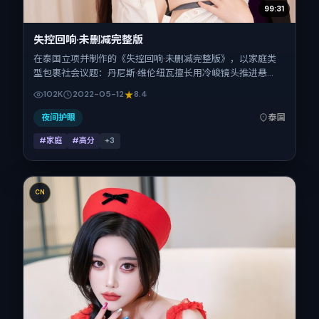
99:31
失控回响·未删减完整版
在泰国立项并制作的《失控回响·未删减完整版》，以家庭类
型包裹社会议题：丹尼斯·维伦纽瓦擅长用冷峻镜头推进悬
念，木村拓哉、赞达亚、长泽雅美、赵丽颖、王凯的对手戏为
102K
2022-05-12
8.4
看点之一。上映时间：2022-05-12；片长110分钟；适合关注
现实质感与类型片结构的观众。
夜间护眼
泰国
#家庭
#高分
+
3
CN