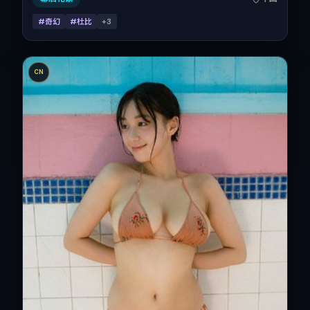
#奇幻
#杜比
+
3
CN